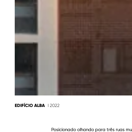
EDIFÍCIO ALBA
I 2022
Posicionado olhando para três ruas muit